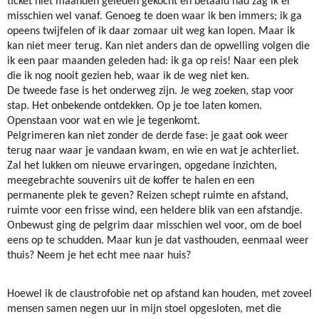
ticket niet maanden geleden gekocht èn betaald had zag ik er
misschien wel vanaf. Genoeg te doen waar ik ben immers; ik ga
opeens twijfelen of ik daar zomaar uit weg kan lopen. Maar ik
kan niet meer terug. Kan niet anders dan de opwelling volgen die
ik een paar maanden geleden had: ik ga op reis! Naar een plek
die ik nog nooit gezien heb, waar ik de weg niet ken.
De tweede fase is het onderweg zijn. Je weg zoeken, stap voor
stap. Het onbekende ontdekken. Op je toe laten komen.
Openstaan voor wat en wie je tegenkomt.
Pelgrimeren kan niet zonder de derde fase: je gaat ook weer
terug naar waar je vandaan kwam, en wie en wat je achterliet.
Zal het lukken om nieuwe ervaringen, opgedane inzichten,
meegebrachte souvenirs uit de koffer te halen en een
permanente plek te geven? Reizen schept ruimte en afstand,
ruimte voor een frisse wind, een heldere blik van een afstandje.
Onbewust ging de pelgrim daar misschien wel voor, om de boel
eens op te schudden. Maar kun je dat vasthouden, eenmaal weer
thuis? Neem je het echt mee naar huis?
Hoewel ik de claustrofobie net op afstand kan houden, met zoveel
mensen samen negen uur in mijn stoel opgesloten, met die