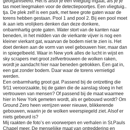
georganiseerd. Het is alsof je een vliegtuig ingaat, als je je
tas moet leegmaken voor de detectiepoortjes. Een vliegtuig..
tja. De plek zelf is een park, met twee grote gaten waar de
torens hebben gestaan. Pool 1 and pool 2. Bij een pool moet
ik aan iets vrolijkers denken dan deze donkere,
onbarmhartig grote gaten. Water stort van de kanten naar
beneden, in het midden van de vierkante vijver is nog een
kleiner vierkant gat, waarvan de bodem niet te zien is. Het
doet denken aan de vorm van veel gebouwen hier, maar dan
in spiegelbeeld. Waar in New york alles de lucht in wijst en
sky scrapers met groot zelfvertrouwen de wolken raken,
wordt je aandacht hier naar beneden getrokken. Een gat in,
een gat zonder bodem. Daar waar de torens vernietigd
werden.
Een onbarmhartig groot gat. Passend bij de ontzetting die
9/11 veroorzaakte, bij de gaten die de aanslag sloeg in het
vertrouwen van mensen? Of passend bij de maat waarmee
hier in New York gemeten wordt, als er gebouwd wordt? Om
Ground Zero heen verrijzen weer nieuwe, blikkerende
gebouwen, waarin je de wolken weerspiegeld ziet. Alsof er
niets gebeurd is?
Mij raakten de foto’s en voorwerpen en verhalen in St.Pauls
Chapel meer. De menselijke maat van ontreddering en