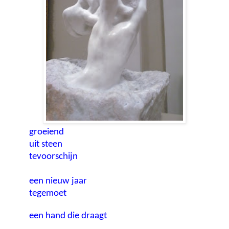
groeiend
uit steen
tevoorschijn
een nieuw jaar
tegemoet
een hand die draagt