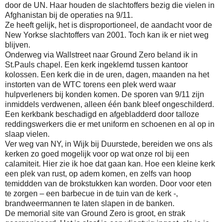
door de UN. Haar houden de slachtoffers bezig die vielen in
Afghanistan bij de operaties na 9/11.
Ze heeft gelijk, het is disproportioneel, de aandacht voor de
New Yorkse slachtoffers van 2001. Toch kan ik er niet weg
blijven.
Onderweg via Wallstreet naar Ground Zero beland ik in
St.Pauls chapel. Een kerk ingeklemd tussen kantoor
kolossen. Een kerk die in de uren, dagen, maanden na het
instorten van de WTC torens een plek werd waar
hulpverleners bij konden komen. De sporen van 9/11 zijn
inmiddels verdwenen, alleen één bank bleef ongeschilderd.
Een kerkbank beschadigd en afgebladderd door talloze
reddingswerkers die er met uniform en schoenen en al op in
slaap vielen.
Ver weg van NY, in Wijk bij Duurstede, bereiden we ons als
kerken zo goed mogelijk voor op wat onze rol bij een
calamiteit. Hier zie ik hoe dat gaan kan. Hoe een kleine kerk
een plek van rust, op adem komen, en zelfs van hoop
temiddden van de brokstukken kan worden. Door voor eten
te zorgen – een barbecue in de tuin van de kerk -,
brandweermannen te laten slapen in de banken.
De memorial site van Ground Zero is groot, en strak