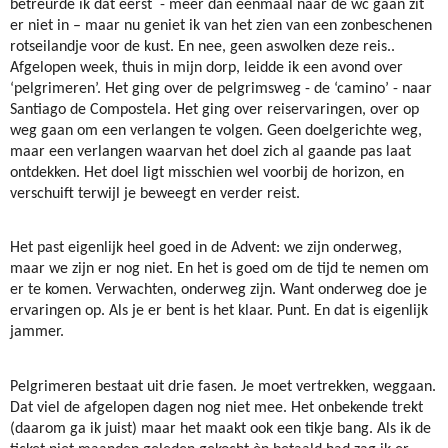
betreurde ik dat eerst
- meer dan éénmaal naar de wc gaan zit
er niet in – maar nu geniet ik van het zien van een zonbeschenen
rotseilandje voor de kust. En nee, geen aswolken deze reis..
Afgelopen week, thuis in mijn dorp, leidde ik een avond over
‘pelgrimeren’. Het ging over de pelgrimsweg - de ‘camino’ - naar
Santiago de Compostela. Het ging over reiservaringen, over op
weg gaan om een verlangen te volgen. Geen doelgerichte weg,
maar een verlangen waarvan het doel zich al gaande pas laat
ontdekken. Het doel ligt misschien wel voorbij de horizon, en
verschuift terwijl je beweegt en verder reist.
Het past eigenlijk heel goed in de Advent: we zijn onderweg,
maar we zijn er nog niet. En het is goed om de tijd te nemen om
er te komen. Verwachten, onderweg zijn. Want onderweg doe je
ervaringen op. Als je er bent is het klaar. Punt. En dat is eigenlijk
jammer.
Pelgrimeren bestaat uit drie fasen. Je moet vertrekken, weggaan.
Dat viel de afgelopen dagen nog niet mee. Het onbekende trekt
(daarom ga ik juist) maar het maakt ook een tikje bang. Als ik de