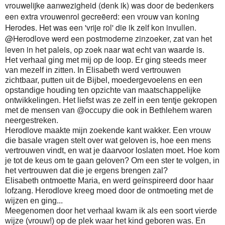
vrouwelijke aanwezigheid (denk ik) was door de bedenkers
een extra vrouwenrol gecreëerd: een vrouw van koning
Herodes. Het was een 'vrije rol' die ik zelf kon invullen.
@Herodlove werd een postmoderne zinzoeker, zat van het
leven in het paleis, op zoek naar wat echt van waarde is.
Het verhaal ging met mij op de loop. Er ging steeds meer
van mezelf in zitten. In Elisabeth werd vertrouwen
zichtbaar, putten uit de Bijbel, moedergevoelens en een
opstandige houding ten opzichte van maatschappelijke
ontwikkelingen. Het liefst was ze zelf in een tentje gekropen
met de mensen van @occupy die ook in Bethlehem waren
neergestreken.
Herodlove maakte mijn zoekende kant wakker. Een vrouw
die basale vragen stelt over wat geloven is, hoe een mens
vertrouwen vindt, en wat je daarvoor loslaten moet. Hoe kom
je tot de keus om te gaan geloven? Om een ster te volgen, in
het vertrouwen dat die je ergens brengen zal?
Elisabeth ontmoette Maria, en werd geïnspireerd door haar
lofzang. Herodlove kreeg moed door de ontmoeting met de
wijzen en ging...
Meegenomen door het verhaal kwam ik als een soort vierde
wijze (vrouw!) op de plek waar het kind geboren was. En