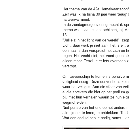
Het thema van de 42e Hemelvaartsconf
Zelf was ik na bijna 30 jaar weer 'terug
hartverwarmend.
In de zondagmorgenviering mocht ik sp
thema was 'Laat je licht schijnen', bij Ma
15
"Jullie zijn het licht van de wereld", zeg
Licht, daar werk je niet aan. Het is er.. a
eenmaal is dan verspreidt het zich en ho
tegen. Het vecht niet, het voert geen stri
alleen maar. Tenzij je er iets overheen z
verstopt.
Om tevoorschijn te komen is behalve 
veiligheid nodig. Deze conventie is zo’n
waar het veilig is. Aan die sfeer van vei
al die sprekers die hier op het podium 
bij, met hun verhalen waarin ze hun eig
wegmoffelden.
Niet per se van het ene op het andere m
alle tijd om te leren, te ontdekken. Tot
Wat een geduld heb je nodig, soms.. kle