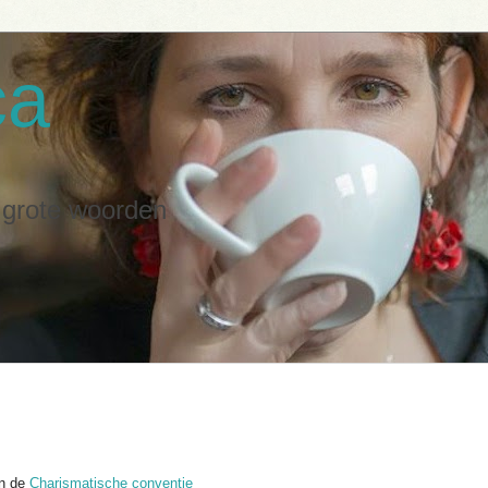
ca
n grote woorden
an de
Charismatische conventie