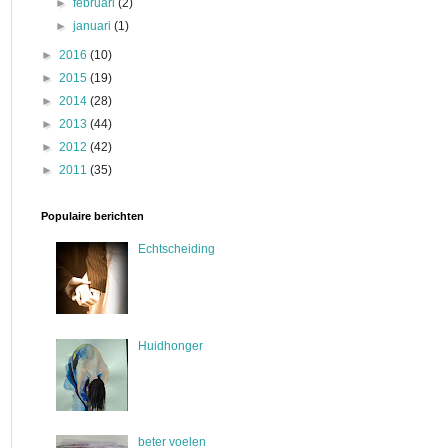
►
februari
(2)
►
januari
(1)
►
2016
(10)
►
2015
(19)
►
2014
(28)
►
2013
(44)
►
2012
(42)
►
2011
(35)
Populaire berichten
Echtscheiding
Huidhonger
beter voelen