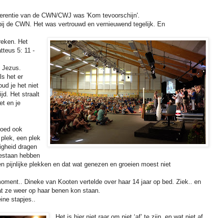
erentie van de CWN/CWJ was 'Kom tevoorschijn'.
' bij de CWN. Het was vertrouwd en vernieuwend tegelijk. En
reken. Het
tteus 5: 11 -
t Jezus.
ls het er
ud je het niet
jd. Het straalt
et en je
moed ook
 plek, een plek
ligheid dragen
gestaan hebben
en pijnlijke plekken en dat wat genezen en groeien moest niet
oment.. Dineke van Kooten vertelde over haar 14 jaar op bed. Ziek.. en
dat ze weer op haar benen kon staan.
ine stapjes..
Het is hier niet raar om niet ‘af’ te zijn, en wat niet af