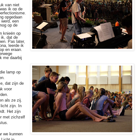
uk van niet
 was ik op de
perfectionisme
.
ing opgedaan
s werd, een
 nog op de
n knieën op
ik, dat de
en. Pas later,
na, leerde ik
op en eraan.
terwege
ik me daarbij
die lamp op
en.
ie, dat zijn de
ak voor
rden.
n als ze zij.
icht zijn. In
dt. Het zijn
 met zichzelf
stus.
aar we kunnen
 Licht in