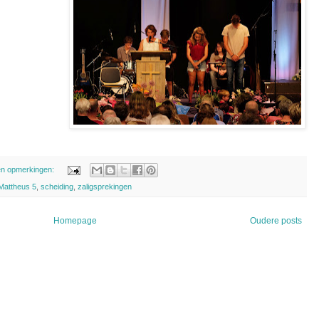
n opmerkingen:
Mattheus 5
,
scheiding
,
zaligsprekingen
Homepage
Oudere posts