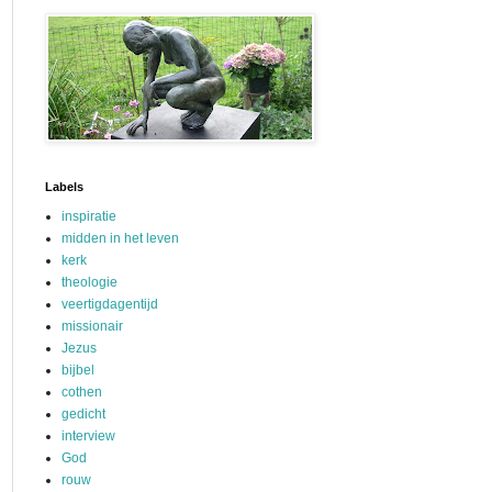
Labels
inspiratie
midden in het leven
kerk
theologie
veertigdagentijd
missionair
Jezus
bijbel
cothen
gedicht
interview
God
rouw