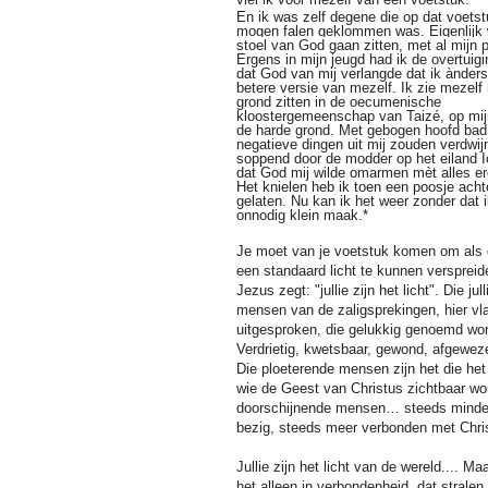
En ik was zelf degene die op dat voetst
mogen falen geklommen was.
Eigenlijk
stoel van God gaan zitten, met al mijn 
Ergens in mijn jeugd had ik de overtuig
dat God van mij verlangde dat ik ànder
betere versie van mezelf. Ik zie mezelf
grond zitten in de oecumenische
kloostergemeenschap van Taizé, op mij
de harde grond. Met gebogen hoofd bad 
negatieve dingen uit mij zouden verdwijn
soppend door de modder op het eiland Io
dat God mij wilde omarmen mèt alles er
Het knielen heb ik toen een poosje ach
gelaten. Nu kan ik het weer zonder dat 
onnodig klein maak.*
Je moet van je voetstuk komen om als 
een standaard licht te kunnen verspreid
Jezus zegt: "jullie zijn het licht". Die jull
mensen van de zaligsprekingen, hier vl
uitgesproken, die gelukkig genoemd wo
Verdrietig, kwetsbaar, gewond, afgeweze
Die ploeterende mensen zijn het die het l
wie de Geest van Christus zichtbaar wor
doorschijnende mensen… steeds minder
bezig, steeds meer verbonden met Chri
Jullie zijn het licht van de wereld.... M
het alleen in verbondenheid, dat stralen.