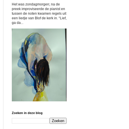
Het was zondagmorgen; na de
preek improviseerde de pianist en
tussen de noten kwamen regels uit
een liedje van Blof de kerk in. “Lief,
ga da...
Zoeken in deze blog