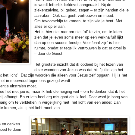
is wordt letterlijk liefdevol aangeraakt. Bij de
ziekenzalving, bij gebed, zegen – er zijn handen die je
aanraken. Ook dat geeft vertrouwen en moed.
Om tevoorschijn te komen, te zijn wie je bent. Met
alles er op er aan.
Het is hier niet raar om niet ‘af’ te zijn, om te laten
zien dat je leven soms meer op een verknalfuif lijkt
dan op een succes feestje. Voor 'onaf zijn' is hier
ruimte, omdat er tegelijk vertrouwen is dat er groei is
– door de Geest.
Het grootste inzicht dat ik opdeed bij het lezen van
deze woorden van Jezus was dat hij: "jullie zijn het
ent het licht". Dat zijn woorden die alleen voor Jezus zelf opgaan. Hij is het
t het in meervoud tegen ons gezegd wordt.
eentje uitstralen moet.
hoe het met jou is, maar ik heb die neiging wel – om te denken dat ik het
ij afhangt. En er iets heel erg mis gaat als ik faal. Daar word je bang van.
ang om te verbleken in vergelijking met het licht van een ander. Dan
e komen, als jij hèt licht moet zijn.
en en denken
goed te doen