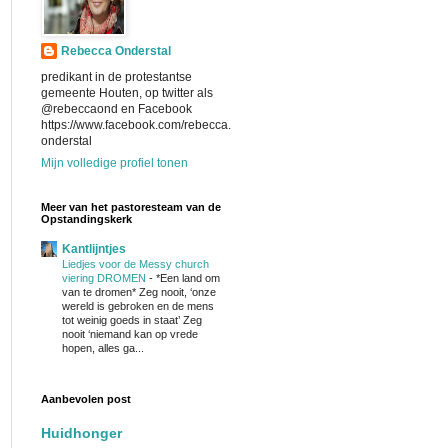
Rebecca Onderstal
predikant in de protestantse
gemeente Houten, op twitter als
@rebeccaond en Facebook
https://www.facebook.com/rebecca.
onderstal
Mijn volledige profiel tonen
Meer van het pastoresteam van de
Opstandingskerk
Kantlijntjes
Liedjes voor de Messy church
viering DROMEN
-
*Een land om
van te dromen* Zeg nooit, ‘onze
wereld is gebroken en de mens
tot weinig goeds in staat’ Zeg
nooit ‘niemand kan op vrede
hopen, alles ga...
Aanbevolen post
Huidhonger