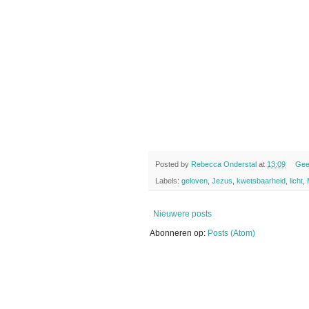
Posted by
Rebecca Onderstal
at
13:09
Gee
Labels:
geloven
,
Jezus
,
kwetsbaarheid
,
licht
,
Nieuwere posts
Abonneren op:
Posts (Atom)