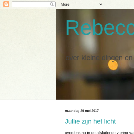
Rebec
over kleine dingen e
maandag 29 mei 2017
Jullie zijn het licht
overdenking in de afsluitende viering v