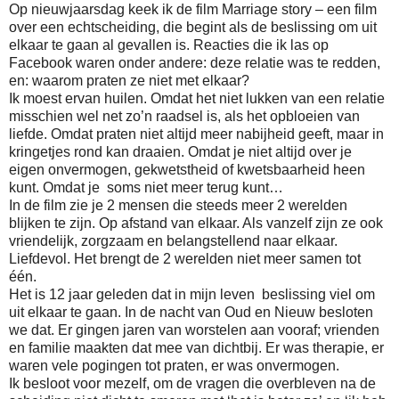
Op nieuwjaarsdag keek ik de film Marriage story – een film
over een echtscheiding, die begint als de beslissing om uit
elkaar te gaan al gevallen is. Reacties die ik las op
Facebook waren onder andere: deze relatie was te redden,
en: waarom praten ze niet met elkaar?
Ik moest ervan huilen. Omdat het niet lukken van een relatie
misschien wel net zo’n raadsel is, als het opbloeien van
liefde. Omdat praten niet altijd meer nabijheid geeft, maar in
kringetjes rond kan draaien. Omdat je niet altijd over je
eigen onvermogen, gekwetstheid of kwetsbaarheid heen
kunt. Omdat je soms niet meer terug kunt…
In de film zie je 2 mensen die steeds meer 2 werelden
blijken te zijn. Op afstand van elkaar. Als vanzelf zijn ze ook
vriendelijk, zorgzaam en belangstellend naar elkaar.
Liefdevol. Het brengt de 2 werelden niet meer samen tot
één.
Het is 12 jaar geleden dat in mijn leven beslissing viel om
uit elkaar te gaan. In de nacht van Oud en Nieuw besloten
we dat. Er gingen jaren van worstelen aan vooraf; vrienden
en familie maakten dat mee van dichtbij. Er was therapie, er
waren vele pogingen tot praten, er was onvermogen.
Ik besloot voor mezelf, om de vragen die overbleven na de