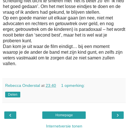
scheiding niet dicht te smeren met ‘het is beter zo’ en ‘ik heb
het goed gedaan’. Om het met losse eindjes te doen en de
vraag of ik anders had gekund, te blijven stellen.
Op een goede manier uit elkaar gaan (en nee, niet met
advocaten en rechters en getouwtrek over geld, en nog
erger, getrouwtrek om de kinderen) is paradoxaal – het wordt
nooit beter dan ‘second best’, maar het is wel wat je
proberen kunt.
Dan kom je uit waar de film eindigt… bij een moment
waarop je de ander de band met zijn kind gunt, en zelfs zijn
veters vastmaakt om te zorgen dat ze niet samen zullen
vallen.
Rebecca Onderstal
at
23:40
1 opmerking:
Delen
‹
›
Homepage
Internetversie tonen