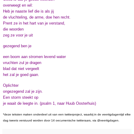
overweegt en wil:
Heb je naaste lief die is als jij
de vluchteling, de arme, doe hen recht.
Prent ze in het hart van je verstand,
die woorden
zeg ze voor je uit
gezegend ben je
een boom aan stromen levend water
vruchten zul je dragen
blad dat niet vergeelt
het zal je goed gaan.
Oplichter
ongezegend zal je zijn.
Een storm steekt op
je waait de leegte in. (psalm 1, naar Huub Oosterhuis)
*deze teksten maken onderdeel uit van een twitterproject, waarbij in de veertigdagentijd elke
dag tweets verstuurd worden door 14 oecumenische twitteraars, via @veertigdagen.