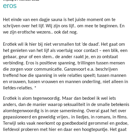
eros
Het einde van een dagje sauna is het juiste moment om te
schrijven over het lijf. Wij zijn ons lijf.. om mee te beginnen. En
we zijn erotische wezens.. ook dat nog.
Erotiek wil ik hier bij niet versmallen tot ‘de daad’. Het gaat om
het genieten van het lijf als voertuig voor contact – een blik, een
gebaar, geur of een stem.. de ander raakt je, en zo ontstaat
verbinding. Eros is positieve spanning, trillingen tussen mensen
die zorgen voor communicatie. Ganzevoort e.a. beschrijven
treffend hoe die spanning in vele relaties speelt; tussen mannen
en vrouwen, tussen vrouwen en mannen onderling, niet alleen in
liefdes-relaties. *
Erotiek is alom tegenwoordig. Maar dan bedoel ik wel iets
anders, dan de manier waarop seksualiteit in de smalle betekenis
alomtegenwoordig is in onze samenleving. Overal gaat het over
gepassioneerd en geweldig vrijen.. in liedjes, in romans, in films.
Terwijl seks vaak neerkomt op goedbedoeld gerommel en gedoe,
liefdevol proberen met hier en daar een hoogtepuntje. Het gaat