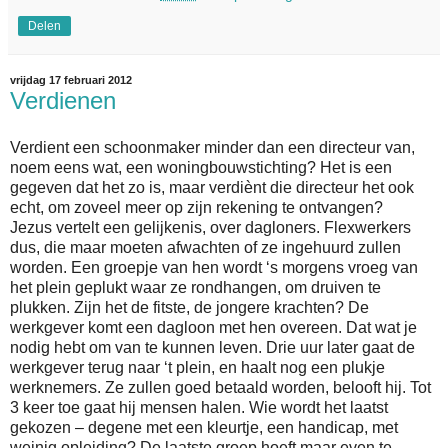
Delen
vrijdag 17 februari 2012
Verdienen
Verdient een schoonmaker minder dan een directeur van,
noem eens wat, een woningbouwstichting? Het is een
gegeven dat het zo is, maar verdiènt die directeur het ook
echt, om zoveel meer op zijn rekening te ontvangen?
Jezus vertelt een gelijkenis, over dagloners. Flexwerkers
dus, die maar moeten afwachten of ze ingehuurd zullen
worden. Een groepje van hen wordt ‘s morgens vroeg van
het plein geplukt waar ze rondhangen, om druiven te
plukken. Zijn het de fitste, de jongere krachten? De
werkgever komt een dagloon met hen overeen. Dat wat je
nodig hebt om van te kunnen leven. Drie uur later gaat de
werkgever terug naar ‘t plein, en haalt nog een plukje
werknemers. Ze zullen goed betaald worden, belooft hij. Tot
3 keer toe gaat hij mensen halen. Wie wordt het laatst
gekozen – degene met een kleurtje, een handicap, met
weinig opleiding? De laatste groep hoeft maar even te