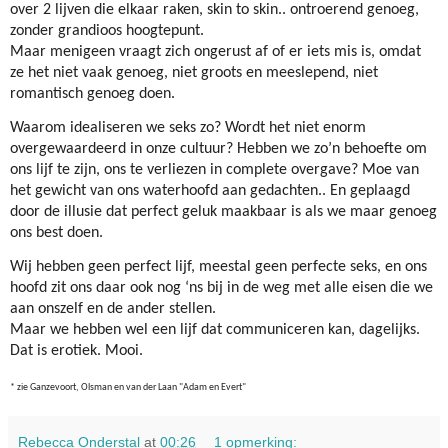
over 2 lijven die elkaar raken, skin to skin.. ontroerend genoeg,
zonder grandioos hoogtepunt.
Maar menigeen vraagt zich ongerust af of er iets mis is, omdat
ze het niet vaak genoeg, niet groots en meeslepend, niet
romantisch genoeg doen.
Waarom idealiseren we seks zo? Wordt het niet enorm
overgewaardeerd in onze cultuur? Hebben we zo’n behoefte om
ons lijf te zijn, ons te verliezen in complete overgave? Moe van
het gewicht van ons waterhoofd aan gedachten.. En geplaagd
door de illusie dat perfect geluk maakbaar is als we maar genoeg
ons best doen.
Wij hebben geen perfect lijf, meestal geen perfecte seks, en ons
hoofd zit ons daar ook nog ‘ns bij in de weg met alle eisen die we
aan onszelf en de ander stellen.
Maar we hebben wel een lijf dat communiceren kan, dagelijks.
Dat is erotiek. Mooi.
* zie Ganzevoort, Olsman en van der Laan "Adam en Evert"
Rebecca Onderstal
at
00:26
1 opmerking: