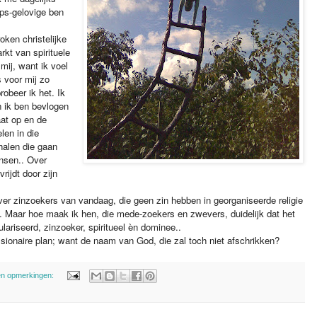
eps-gelovige ben
oken christelijke
rkt van spirituele
mij, want ik voel
 voor mij zo
obeer ik het. Ik
n ik ben bevlogen
aat op en de
len in die
rhalen die gaan
nsen.. Over
rijdt door zijn
er zinzoekers van vandaag, die geen zin hebben in georganiseerde religie
it . Maar hoe maak ik hen, die mede-zoekers en zwevers, duidelijk dat het
ulariseerd, zinzoeker, spiritueel èn dominee..
sionaire plan; want de naam van God, die zal toch niet afschrikken?
n opmerkingen: