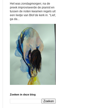
Het was zondagmorgen; na de
preek improviseerde de pianist en
tussen de noten kwamen regels uit
een liedje van Blof de kerk in. “Lief,
ga da...
Zoeken in deze blog