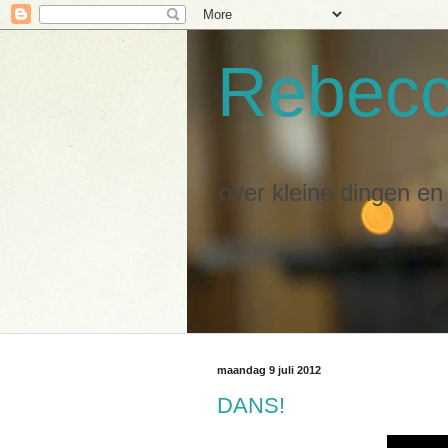
Rebec
over kleine dingen e
maandag 9 juli 2012
DANS!