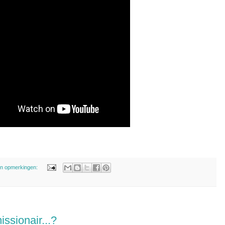
n opmerkingen:
ssionair...?