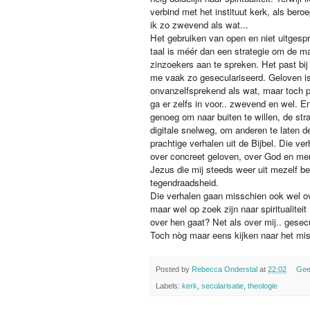
verbind met het instituut kerk, als bero
ik zo zwevend als wat...
Het gebruiken van open en niet uitgespr
taal is méér dan een strategie om de ma
zinzoekers aan te spreken. Het past bij 
me vaak zo geseculariseerd. Geloven is
onvanzelfsprekend als wat, maar toch pr
ga er zelfs in voor.. zwevend en wel. E
genoeg om naar buiten te willen, de str
digitale snelweg, om anderen te laten de
prachtige verhalen uit de Bijbel. Die ve
over concreet geloven, over God en me
Jezus die mij steeds weer uit mezelf bev
tegendraadsheid.
Die verhalen gaan misschien ook wel ov
maar wel op zoek zijn naar spiritualite
over hen gaat? Net als over mij.. gesec
Toch nòg maar eens kijken naar het mis
Posted by
Rebecca Onderstal
at
22:02
Gee
Labels:
kerk
,
secularisatie
,
theologie