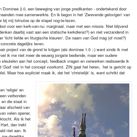
an Dominee 2.0, een beweging van jonge predikanten - ondertekend door
k maanden mee samenwerkte. En ik begon in het 'Zwevende gelovigen' van
 bij mij totnutoe op de stapel nog-te-lezen.
ooi voor een kerk-van-nu: marginaal, maar met een missie. Niet blijvend
nken daarbij vast aan een statische kerkdienst?) en niet verzandend in
r 'licht liefde en liturgische kleuren'. De naam van God mag (of moet?)
oncrete dagelijks leven.
air project van de grond te krijgen (als dominee 1.0 ;-) want sinds ik met
 voel ik me niet meer de eeuwig jongste bediende, maar een oudere
sleutelen aan het concept, feedback vragen en verwerken realiseerde ik
 'God' niet in het concept voorkomt. ZIN gaat het heten, het is gericht op
fel. Maar hoe expliciet maak ik, dat het 'christelijk' is, want schrikt dat
n 'religie' en
gemeen verbonden
 en die staat in
aar afscheid van
 van velen opener,
ktocht. Als ik het
Hart, dan trekt
ald niet aan. Ik
 ik me dagelijks