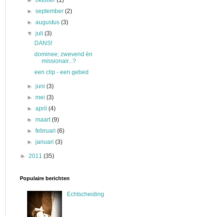
►
oktober
(1)
►
september
(2)
►
augustus
(3)
▼
juli
(3)
DANS!
dominee; zwevend èn
missionair...?
een clip - een gebed
►
juni
(3)
►
mei
(3)
►
april
(4)
►
maart
(9)
►
februari
(6)
►
januari
(3)
►
2011
(35)
Populaire berichten
Echtscheiding