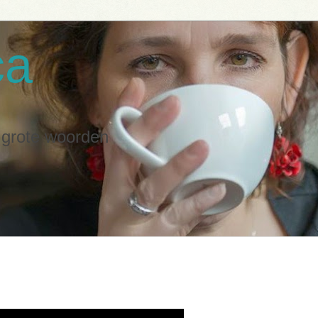
ca
n grote woorden