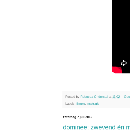
Posted by
Rebecca Onderstal
at
11:02
Gee
Labels:
filmpje
,
inspiratie
zaterdag 7 juli 2012
dominee; zwevend èn mi