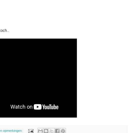
toch..
n opmerkingen: