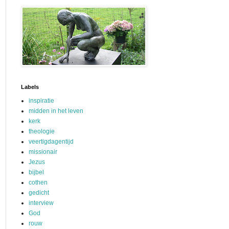
Labels
inspiratie
midden in het leven
kerk
theologie
veertigdagentijd
missionair
Jezus
bijbel
cothen
gedicht
interview
God
rouw