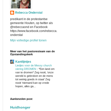
Rebecca Onderstal
predikant in de protestantse
gemeente Houten, op twitter als
@rebeccaond en Facebook
https://www.facebook.com/rebecca.
onderstal
Mijn volledige profiel tonen
Meer van het pastoresteam van de
Opstandingskerk
Kantlijntjes
Liedjes voor de Messy church
viering DROMEN
-
*Een land om
van te dromen* Zeg nooit, ‘onze
wereld is gebroken en de mens
tot weinig goeds in staat’ Zeg
nooit ‘niemand kan op vrede
hopen, alles ga...
Aanbevolen post
Huidhonger