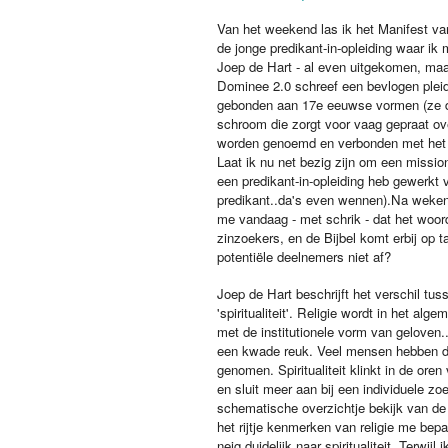
Van het weekend las ik het Manifest v
de jonge predikant-in-opleiding waar i
Joep de Hart - al even uitgekomen, maar
Dominee 2.0 schreef een bevlogen pleid
gebonden aan 17e eeuwse vormen (ze de
schroom die zorgt voor vaag gepraat ove
worden genoemd en verbonden met het c
Laat ik nu net bezig zijn om een mission
een predikant-in-opleiding heb gewerkt
predikant..da's even wennen).
Na weken 
me vandaag - met schrik - dat het woord
zinzoekers, en de Bijbel komt erbij op ta
potentiële deelnemers niet af?
Joep de Hart beschrijft het verschil tusse
'spiritualiteit'. Religie wordt in het al
met de institutionele vorm van geloven..
een kwade reuk. Veel mensen hebben d
genomen. Spiritualiteit klinkt in de oren
en sluit meer aan bij een individuele zoe
schematische overzichtje bekijk van de 
het rijtje kenmerken van religie me bepa
neig duidelijk naar spiritualiteit. Terwijl