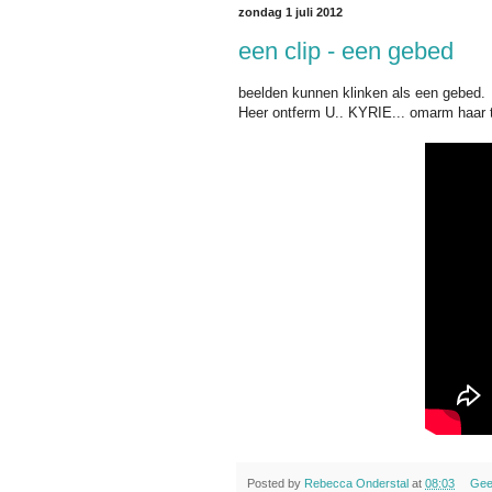
zondag 1 juli 2012
een clip - een gebed
beelden kunnen klinken als een gebed.
Heer ontferm U.. KYRIE... omarm haar 
Posted by
Rebecca Onderstal
at
08:03
Gee