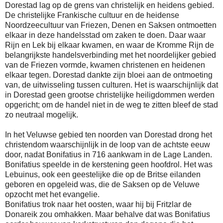
Dorestad lag op de grens van christelijk en heidens gebied.
De christelijke Frankische cultuur en de heidense
Noordzeecultuur van Friezen, Denen en Saksen ontmoetten
elkaar in deze handelsstad om zaken te doen. Daar waar
Rijn en Lek bij elkaar kwamen, en waar de Kromme Rijn de
belangrijkste handelsverbinding met het noordelijker gebied
van de Friezen vormde, kwamen christenen en heidenen
elkaar tegen. Dorestad dankte zijn bloei aan de ontmoeting
van, de uitwisseling tussen culturen. Het is waarschijnlijk dat
in Dorestad geen grootse christelijke heiligdommen werden
opgericht; om de handel niet in de weg te zitten bleef de stad
zo neutraal mogelijk.
In het Veluwse gebied ten noorden van Dorestad drong het
christendom waarschijnlijk in de loop van de achtste eeuw
door, nadat Bonifatius in 716 aankwam in de Lage Landen.
Bonifatius speelde in de kerstening geen hoofdrol. Het was
Lebuinus, ook een geestelijke die op de Britse eilanden
geboren en opgeleid was, die de Saksen op de Veluwe
opzocht met het evangelie.
Bonifatius trok naar het oosten, waar hij bij Fritzlar de
Donareik zou omhakken. Maar behalve dat was Bonifatius