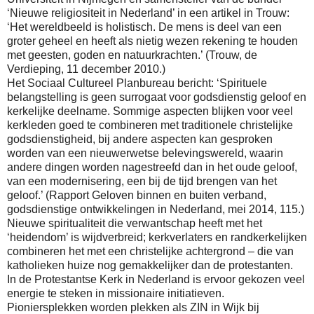
‘Nieuwe religiositeit in Nederland’ in een artikel in Trouw:
‘Het wereldbeeld is holistisch. De mens is deel van een
groter geheel en heeft als nietig wezen rekening te houden
met geesten, goden en natuurkrachten.’ (Trouw, de
Verdieping, 11 december 2010.)
Het Sociaal Cultureel Planbureau bericht: ‘Spirituele
belangstelling is geen surrogaat voor godsdienstig geloof en
kerkelijke deelname. Sommige aspecten blijken voor veel
kerkleden goed te combineren met traditionele christelijke
godsdienstigheid, bij andere aspecten kan gesproken
worden van een nieuwerwetse belevingswereld, waarin
andere dingen worden nagestreefd dan in het oude geloof,
van een modernisering, een bij de tijd brengen van het
geloof.’ (Rapport Geloven binnen en buiten verband,
godsdienstige ontwikkelingen in Nederland, mei 2014, 115.)
Nieuwe spiritualiteit die verwantschap heeft met het
‘heidendom’ is wijdverbreid; kerkverlaters en randkerkelijken
combineren het met een christelijke achtergrond – die van
katholieken huize nog gemakkelijker dan de protestanten.
In de Protestantse Kerk in Nederland is ervoor gekozen veel
energie te steken in missionaire initiatieven.
Pioniersplekken worden plekken als ZIN in Wijk bij