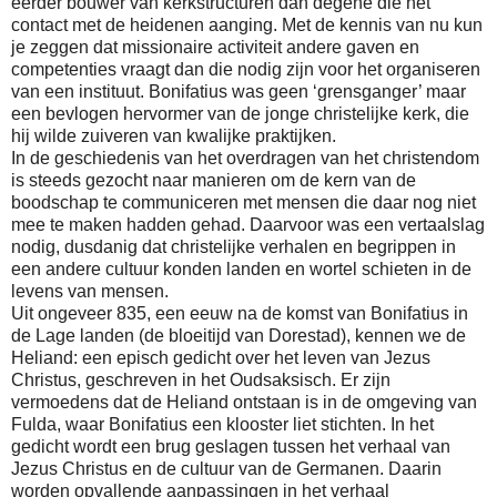
eerder bouwer van kerkstructuren dan degene die het
contact met de heidenen aanging. Met de kennis van nu kun
je zeggen dat missionaire activiteit andere gaven en
competenties vraagt dan die nodig zijn voor het organiseren
van een instituut. Bonifatius was geen ‘grensganger’ maar
een bevlogen hervormer van de jonge christelijke kerk, die
hij wilde zuiveren van kwalijke praktijken.
In de geschiedenis van het overdragen van het christendom
is steeds gezocht naar manieren om de kern van de
boodschap te communiceren met mensen die daar nog niet
mee te maken hadden gehad. Daarvoor was een vertaalslag
nodig, dusdanig dat christelijke verhalen en begrippen in
een andere cultuur konden landen en wortel schieten in de
levens van mensen.
Uit ongeveer 835, een eeuw na de komst van Bonifatius in
de Lage landen (de bloeitijd van Dorestad), kennen we de
Heliand: een episch gedicht over het leven van Jezus
Christus, geschreven in het Oudsaksisch. Er zijn
vermoedens dat de Heliand ontstaan is in de omgeving van
Fulda, waar Bonifatius een klooster liet stichten. In het
gedicht wordt een brug geslagen tussen het verhaal van
Jezus Christus en de cultuur van de Germanen. Daarin
worden opvallende aanpassingen in het verhaal