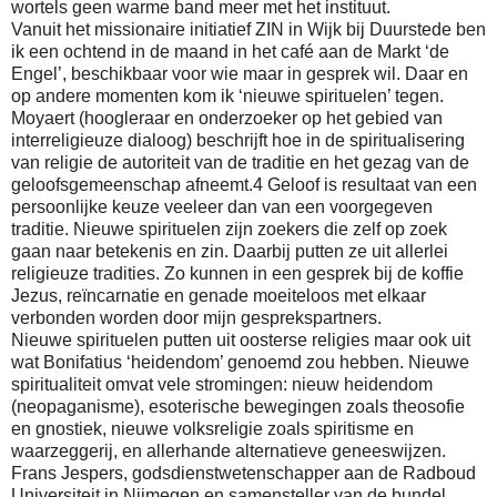
wortels geen warme band meer met het instituut.
Vanuit het missionaire initiatief ZIN in Wijk bij Duurstede ben
ik een ochtend in de maand in het café aan de Markt ‘de
Engel’, beschikbaar voor wie maar in gesprek wil. Daar en
op andere momenten kom ik ‘nieuwe spirituelen’ tegen.
Moyaert (hoogleraar en onderzoeker op het gebied van
interreligieuze dialoog) beschrijft hoe in de spiritualisering
van religie de autoriteit van de traditie en het gezag van de
geloofsgemeenschap afneemt.4 Geloof is resultaat van een
persoonlijke keuze veeleer dan van een voorgegeven
traditie. Nieuwe spirituelen zijn zoekers die zelf op zoek
gaan naar betekenis en zin. Daarbij putten ze uit allerlei
religieuze tradities. Zo kunnen in een gesprek bij de koffie
Jezus, reïncarnatie en genade moeiteloos met elkaar
verbonden worden door mijn gesprekspartners.
Nieuwe spirituelen putten uit oosterse religies maar ook uit
wat Bonifatius ‘heidendom’ genoemd zou hebben. Nieuwe
spiritualiteit omvat vele stromingen: nieuw heidendom
(neopaganisme), esoterische bewegingen zoals theosofie
en gnostiek, nieuwe volksreligie zoals spiritisme en
waarzeggerij, en allerhande alternatieve geneeswijzen.
Frans Jespers, godsdienstwetenschapper aan de Radboud
Universiteit in Nijmegen en samensteller van de bundel