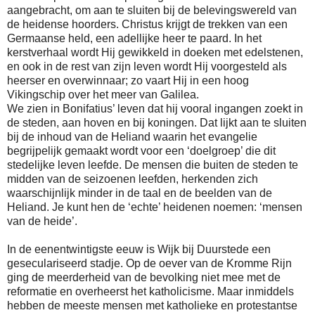
aangebracht, om aan te sluiten bij de belevingswereld van
de heidense hoorders. Christus krijgt de trekken van een
Germaanse held, een adellijke heer te paard. In het
kerstverhaal wordt Hij gewikkeld in doeken met edelstenen,
en ook in de rest van zijn leven wordt Hij voorgesteld als
heerser en overwinnaar; zo vaart Hij in een hoog
Vikingschip over het meer van Galilea.
We zien in Bonifatius’ leven dat hij vooral ingangen zoekt in
de steden, aan hoven en bij koningen. Dat lijkt aan te sluiten
bij de inhoud van de Heliand waarin het evangelie
begrijpelijk gemaakt wordt voor een ‘doelgroep’ die dit
stedelijke leven leefde. De mensen die buiten de steden te
midden van de seizoenen leefden, herkenden zich
waarschijnlijk minder in de taal en de beelden van de
Heliand. Je kunt hen de ‘echte’ heidenen noemen: ‘mensen
van de heide’.
In de eenentwintigste eeuw is Wijk bij Duurstede een
geseculariseerd stadje. Op de oever van de Kromme Rijn
ging de meerderheid van de bevolking niet mee met de
reformatie en overheerst het katholicisme. Maar inmiddels
hebben de meeste mensen met katholieke en protestantse