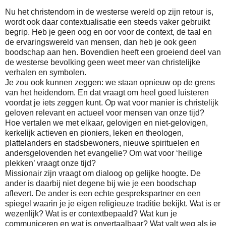
Nu het christendom in de westerse wereld op zijn retour is,
wordt ook daar contextualisatie een steeds vaker gebruikt
begrip. Heb je geen oog en oor voor de context, de taal en
de ervaringswereld van mensen, dan heb je ook geen
boodschap aan hen. Bovendien heeft een groeiend deel van
de westerse bevolking geen weet meer van christelijke
verhalen en symbolen.
Je zou ook kunnen zeggen: we staan opnieuw op de grens
van het heidendom. En dat vraagt om heel goed luisteren
voordat je iets zeggen kunt. Op wat voor manier is christelijk
geloven relevant en actueel voor mensen van onze tijd?
Hoe vertalen we met elkaar, gelovigen en niet-gelovigen,
kerkelijk actieven en pioniers, leken en theologen,
plattelanders en stadsbewoners, nieuwe spirituelen en
andersgelovenden het evangelie? Om wat voor ‘heilige
plekken’ vraagt onze tijd?
Missionair zijn vraagt om dialoog op gelijke hoogte. De
ander is daarbij niet degene bij wie je een boodschap
aflevert. De ander is een echte gesprekspartner en een
spiegel waarin je je eigen religieuze traditie bekijkt. Wat is er
wezenlijk? Wat is er contextbepaald? Wat kun je
communiceren en wat is onvertaalbaar? Wat valt weg als je