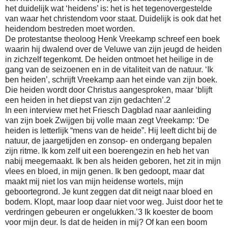
het duidelijk wat ‘heidens’ is: het is het tegenovergestelde
van waar het christendom voor staat. Duidelijk is ook dat het
heidendom bestreden moet worden.
De protestantse theoloog Henk Vreekamp schreef een boek
waarin hij dwalend over de Veluwe van zijn jeugd de heiden
in zichzelf tegenkomt. De heiden ontmoet het heilige in de
gang van de seizoenen en in de vitaliteit van de natuur. ‘Ik
ben heiden’, schrijft Vreekamp aan het einde van zijn boek.
Die heiden wordt door Christus aangesproken, maar ‘blijft
een heiden in het diepst van zijn gedachten’.2
In een interview met het Friesch Dagblad naar aanleiding
van zijn boek Zwijgen bij volle maan zegt Vreekamp: ‘De
heiden is letterlijk “mens van de heide”. Hij leeft dicht bij de
natuur, de jaargetijden en zonsop- en ondergang bepalen
zijn ritme. Ik kom zelf uit een boerengezin en heb het van
nabij meegemaakt. Ik ben als heiden geboren, het zit in mijn
vlees en bloed, in mijn genen. Ik ben gedoopt, maar dat
maakt mij niet los van mijn heidense wortels, mijn
geboortegrond. Je kunt zeggen dat dit neigt naar bloed en
bodem. Klopt, maar loop daar niet voor weg. Juist door het te
verdringen gebeuren er ongelukken.’3 Ik koester de boom
voor mijn deur. Is dat de heiden in mij? Of kan een boom