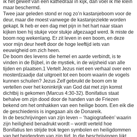
ik het gewelf van een kathedraal in kijk, dan voel ik me klein
maar beschermd.
Twee jaar geleden stond er nog zo’n kastanjeboom voor de
deur, maar die moest vanwege de kastanjeziekte worden
gekapt. Ik heb er een dag met pijn in het hart naar staan
kijken toen hij stukje voor stukje afgezaagd werd. Ik miste de
boom nog wekenlang. Er zit leven in een boom, en deze
voor mijn deur heeft door de hoge leeftijd iets van
eeuwigheid om zich heen.
De boom des levens die hemel en aarde verbindt, is te
vinden in de Bijbel, in de mystiek, in de wijsheid van alle
tijden en plaatsen.1 Vertelt Jezus niet een verhaal over een
mosterdzaadje dat uitgroeit tot een boom waarin de vogels
kunnen schuilen? Jezus Zelf gebruikt de boom om te
vertellen over het koninkrijk van God dat met zijn komst
dichtbij is gekomen (Marcus 4:30-32). Bonifatius staat
behalve om zijn dood door de handen van de Friezen
bekend om het omhakken van een heilige boom. Een eik die
de geschiedenis is ingegaan als de Donareik.
In de beschrijvingen van zijn leven – ‘hagiografieën’ waarin
zijn heiligheid benadrukt wordt – wordt verteld hoe
Bonifatius ten strijde trok tegen symbolen en heiligdommen
van het heidendom van zijn tijd. In die beschrijvingen lijkt