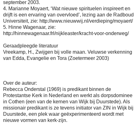
september 2003.
4.
Marianne Moyaert, ‘Wat nieuwe spirituelen inspireert en
drijft is een ervaring van overvloed’, lezing aan de Radboud
Universiteit, zie: http://www.nieuwwij.nl/verdieping/moyaert/
5.
Hinne Wagenaar, zie:
http://hinnewagenaar.frl/nijkleaster/kracht-voor-onderweg/
Geraadpleegde literatuur
Vreekamp, H., Zwijgen bij volle maan. Veluwse verkenning
van Edda, Evangelie en Tora (Zoetermeer 2003)
Over de auteur:
Rebecca Onderstal (1969) is predikant binnen de
Protestantse Kerk in Nederland en werkt als dorpsdominee
in Cothen (een van de kernen van Wijk bij Duurstede). Als
missionair predikant is ze tevens initiator van ZIN in Wijk bij
Duurstede, een plek waar geëxperimenteerd wordt met
nieuwe vormen van kerk-zijn.