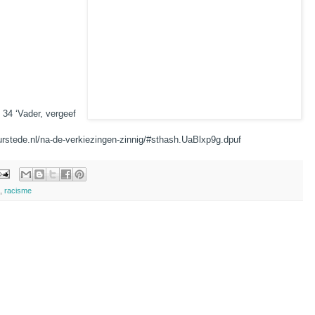
 34 ‘Vader, vergeef
uurstede.nl/na-de-verkiezingen-zinnig/#sthash.UaBlxp9g.dpuf
,
racisme