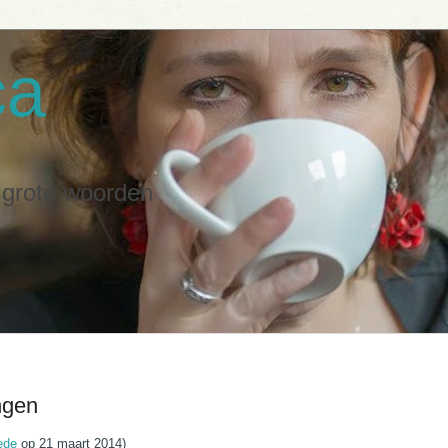
ca
n grote woorden
ngen
ede
op 21 maart 2014)