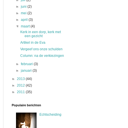
►
juli
(2)
►
juni
(2)
►
mei
(2)
►
april
(3)
▼
maart
(4)
Kerk in een dorp, kerk met
een gezicht
Artikel in de Eva
Vergeef ons onze schulden
Column: na de verkiezingen
►
februari
(3)
►
januari
(3)
►
2013
(44)
►
2012
(42)
►
2011
(35)
Populaire berichten
Echtscheiding