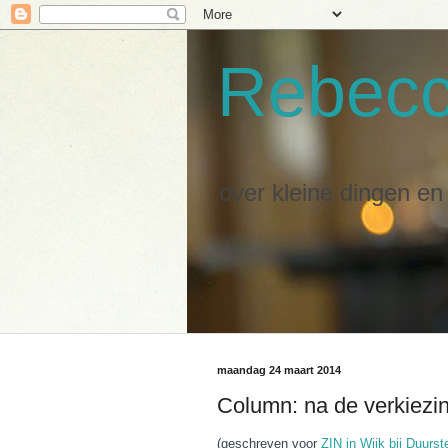
Rebec
over kleine dingen e
maandag 24 maart 2014
Column: na de verkiezi
(geschreven voor
ZIN in Wijk bij Duurst