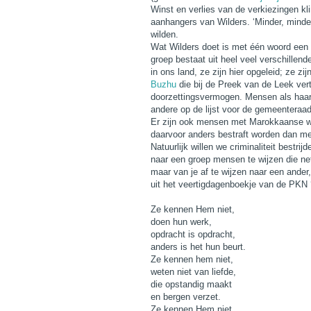
Winst en verlies van de verkiezingen kl
aanhangers van Wilders. ‘Minder, mind
wilden.
Wat Wilders doet is met één woord een h
groep bestaat uit heel veel verschille
in ons land, ze zijn hier opgeleid; ze 
Buzhu
die bij de Preek van de Leek ver
doorzettingsvermogen. Mensen als haar
andere op de lijst voor de gemeenteraad
Er zijn ook mensen met Marokkaanse wo
daarvoor anders bestraft worden dan m
Natuurlijk willen we criminaliteit bestri
naar een groep mensen te wijzen die net
maar van je af te wijzen naar een ander
uit het veertigdagenboekje van de PKN ‘
Ze kennen Hem niet,
doen hun werk,
opdracht is opdracht,
anders is het hun beurt.
Ze kennen hem niet,
weten niet van liefde,
die opstandig maakt
en bergen verzet.
Ze kennen Hem niet,