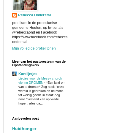
Rebecca Onderstal
predikant in de protestantse
gemeente Houten, op twitter als
@rebeccaond en Facebook
https://www.facebook.com/rebecca.
onderstal
Mijn volledige profiel tonen
Meer van het pastoresteam van de
Opstandingskerk
Kantlijntjes
Liedjes voor de Messy church
viering DROMEN
-
*Een land om
van te dromen* Zeg nooit, ‘onze
wereld is gebroken en de mens
tot weinig goeds in staat’ Zeg
nooit ‘niemand kan op vrede
hopen, alles ga...
Aanbevolen post
Huidhonger