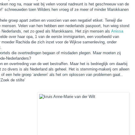
inken nog na, maar wat bij velen vooral nadreunt is het geschreeuw van de
er!’ schreeuwden toen Wilders hen vroeg of ze meer of minder Marokkanen
ele groep apart zetten en voorzien van een negatief etiket. Terwijl die
nde mensen. Velen van hen hebben een nederlands paspoort, hun wieg stond
zijn Nederlands, net zo goed als Marokkaans. Het zijn mensen als
Anissa
telde over haar opa, 1 van de eerste immigranten, een voorbeeld van
 moeder Rachida die zich inzet voor de Wijkse samenleving, onder
.
rtels die overtredingen begaan of misdaden plegen. Maar moeten zij
ede-Nederlanders?
jden en overtreding van de wet bestraffen. Maar het is bedrieglijk om daarbij
 zo divers is als Nederland als geheel. Het is stemming-makerij om alleen
, of een hele groep ‘anderen’ als het om oplossen van problemen gaat..
Zoek de stilte’