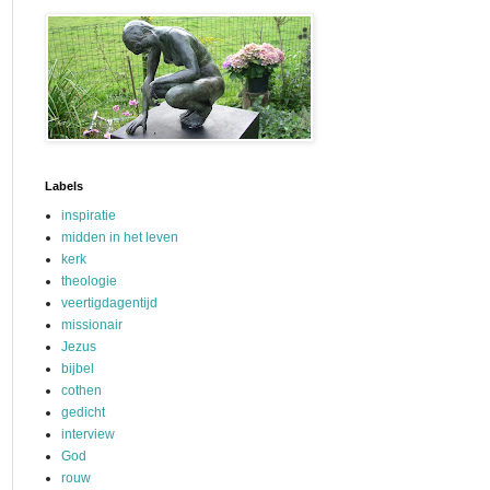
Labels
inspiratie
midden in het leven
kerk
theologie
veertigdagentijd
missionair
Jezus
bijbel
cothen
gedicht
interview
God
rouw