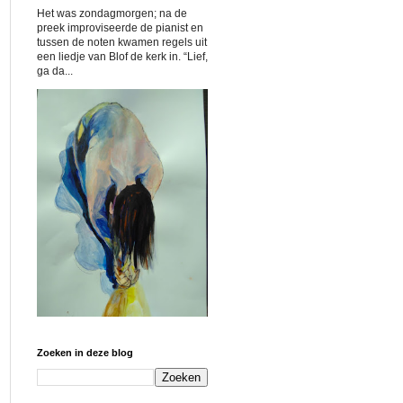
Het was zondagmorgen; na de
preek improviseerde de pianist en
tussen de noten kwamen regels uit
een liedje van Blof de kerk in. “Lief,
ga da...
Zoeken in deze blog