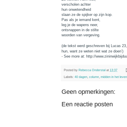
verscholen achter
hun onwetendheid
slaan ze de spijker op zijn kop.
Pas als je iemand kent,
leg je de wapens neer,
ontsnappen in de stilte
woorden van vergeving.
(de tekst werd geschreven bij Lucas 23,
hun, want ze weten niet wat ze doen’)
- See more at: http://www.zininwijkbijd
Posted by
Rebecca Onderstal
at
13:37
Labels:
40 dagen
,
column
,
midden in het leven
Geen opmerkingen:
Een reactie posten