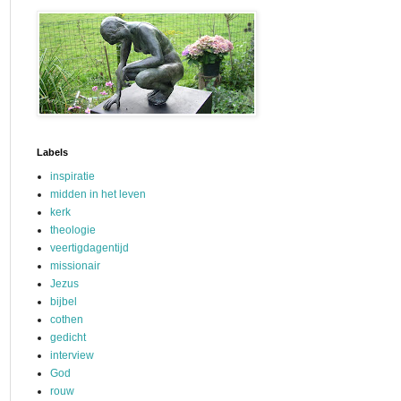
Labels
inspiratie
midden in het leven
kerk
theologie
veertigdagentijd
missionair
Jezus
bijbel
cothen
gedicht
interview
God
rouw