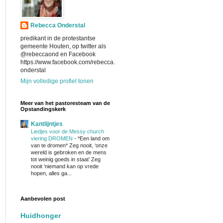
Rebecca Onderstal
predikant in de protestantse
gemeente Houten, op twitter als
@rebeccaond en Facebook
https://www.facebook.com/rebecca.
onderstal
Mijn volledige profiel tonen
Meer van het pastoresteam van de
Opstandingskerk
Kantlijntjes
Liedjes voor de Messy church
viering DROMEN
-
*Een land om
van te dromen* Zeg nooit, ‘onze
wereld is gebroken en de mens
tot weinig goeds in staat’ Zeg
nooit ‘niemand kan op vrede
hopen, alles ga...
Aanbevolen post
Huidhonger