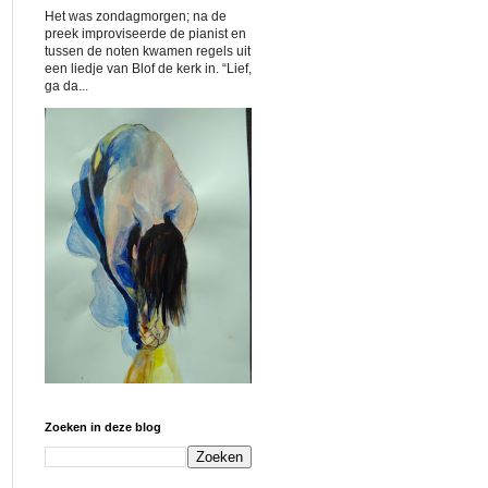
Het was zondagmorgen; na de
preek improviseerde de pianist en
tussen de noten kwamen regels uit
een liedje van Blof de kerk in. “Lief,
ga da...
Zoeken in deze blog