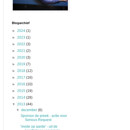
Blogarchief
►
2024
(1)
►
2023
(1)
►
2022
(3)
►
2021
(2)
►
2020
(3)
►
2019
(7)
►
2018
(12)
►
2017
(16)
►
2016
(10)
►
2015
(19)
►
2014
(28)
▼
2013
(44)
▼
december
(6)
Sponsor de preek - actie voor
Serious Request
'vrede op aarde' - uit de