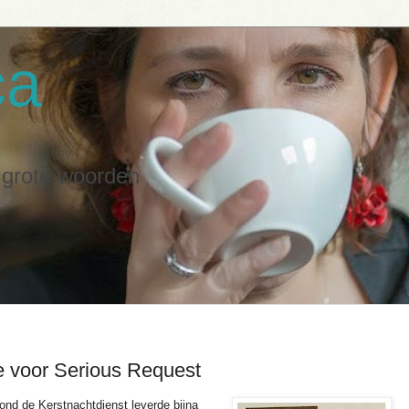
ca
n grote woorden
e voor Serious Request
ond de Kerstnachtdienst leverde bijna