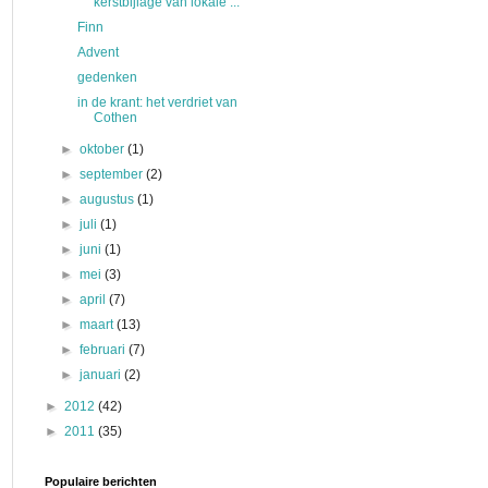
kerstbijlage van lokale ...
Finn
Advent
gedenken
in de krant: het verdriet van
Cothen
►
oktober
(1)
►
september
(2)
►
augustus
(1)
►
juli
(1)
►
juni
(1)
►
mei
(3)
►
april
(7)
►
maart
(13)
►
februari
(7)
►
januari
(2)
►
2012
(42)
►
2011
(35)
Populaire berichten