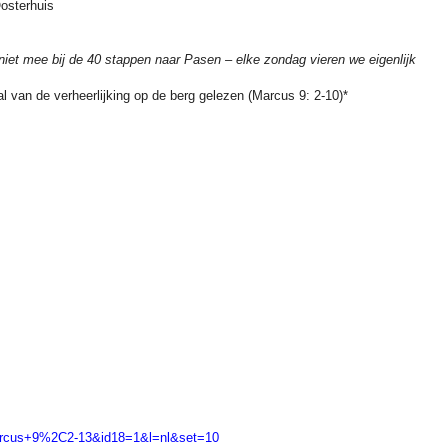
osterhuis
niet mee bij de 40 stappen naar Pasen – elke zondag vieren we eigenlijk
al
van de verheerlijking
op
de berg
gelezen (Marcus 9: 2-10)*
m=Marcus+9%2C2-13&id18=1&l=nl&set=10