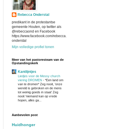
Rebecca Onderstal
predikant in de protestantse
gemeente Houten, op twitter als
@rebeccaond en Facebook
https://www.facebook.com/rebecca.
onderstal
Mijn volledige profiel tonen
Meer van het pastoresteam van de
Opstandingskerk
Kantlijntjes
Liedjes voor de Messy church
viering DROMEN
-
*Een land om
van te dromen* Zeg nooit, ‘onze
wereld is gebroken en de mens
tot weinig goeds in staat’ Zeg
nooit ‘niemand kan op vrede
hopen, alles ga...
Aanbevolen post
Huidhonger