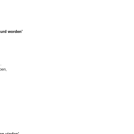
uurd worden’
,
.
pen,
en vinden’