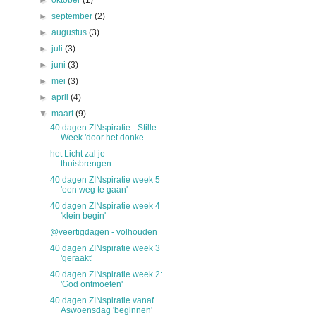
►
oktober
(1)
►
september
(2)
►
augustus
(3)
►
juli
(3)
►
juni
(3)
►
mei
(3)
►
april
(4)
▼
maart
(9)
40 dagen ZINspiratie - Stille
Week 'door het donke...
het Licht zal je
thuisbrengen...
40 dagen ZINspiratie week 5
'een weg te gaan'
40 dagen ZINspiratie week 4
'klein begin'
@veertigdagen - volhouden
40 dagen ZINspiratie week 3
'geraakt'
40 dagen ZINspiratie week 2:
'God ontmoeten'
40 dagen ZINspiratie vanaf
Aswoensdag 'beginnen'