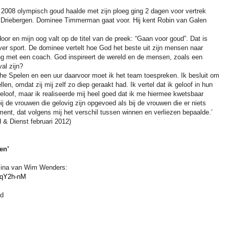
 2008 olympisch goud haalde met zijn ploeg ging 2 dagen voor vertrek
n Driebergen. Dominee Timmerman gaat voor. Hij kent Robin van Galen
door en mijn oog valt op de titel
van de preek
: “Gaan voor goud”. Dat is
 over sport. De dominee vertelt hoe God het beste uit zijn mensen naar
ing met een coach. God inspireert de wereld en de mensen, zoals een
al zijn?
he
Spelen en een uur daarvoor moet ik het team toespreken. Ik besluit om
len, omdat zij mij zelf zo diep geraakt had. Ik vertel dat ik geloof in hun
 geloof, maar ik realiseerde mij heel goed dat ik me hiermee kwetsbaar
ij de vrouwen die gelovig zijn opgevoed als bij de vrouwen die er niets
nt, dat volgens mij het verschil tussen winnen en verliezen bepaalde.’
& Dienst februari 2012)
en’
 Pina van Wim Wenders:
ZqY2h-nM
jd
.