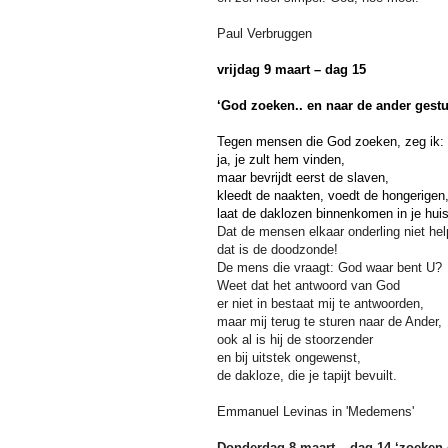
Paul Verbruggen
vrijdag 9 maart – dag 15
‘God zoeken.. en naar de ander gest
Tegen mensen die God zoeken, zeg ik:
ja, je zult hem vinden,
maar bevrijdt eerst de slaven,
kleedt de naakten, voedt de hongerigen
laat de daklozen binnenkomen in je huis
Dat de mensen elkaar onderling niet hel
dat is de doodzonde!
De mens die vraagt: God waar bent U?
Weet dat het antwoord van God
er niet in bestaat mij te antwoorden,
maar mij terug te sturen naar de Ander,
ook al is hij de stoorzender
en bij uitstek ongewenst,
de dakloze, die je tapijt bevuilt.
Emmanuel Levinas in 'Medemens'
Donderdag 8 maart – dag 14 ‘zoeken 