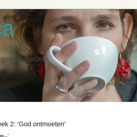
ca
n grote woorden
eek 2: 'God ontmoeten'
ooi…’