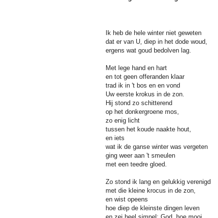
Ik heb de hele winter niet geweten
dat er van U, diep in het dode woud,
ergens wat goud bedolven lag.
Met lege hand en hart
en tot geen offeranden klaar
trad ik in 't bos en en vond
Uw eerste krokus in de zon.
Hij stond zo schitterend
op het donkergroene mos,
zo enig licht
tussen het koude naakte hout,
en iets
wat ik de ganse winter was vergeten
ging weer aan 't smeulen
met een teedre gloed.
Zo stond ik lang en gelukkig verenigd
met die kleine krocus in de zon,
en wist opeens
hoe diep de kleinste dingen leven
en zei heel simpel: God, hoe mooi.