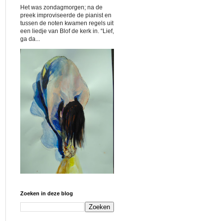
Het was zondagmorgen; na de
preek improviseerde de pianist en
tussen de noten kwamen regels uit
een liedje van Blof de kerk in. “Lief,
ga da...
Zoeken in deze blog