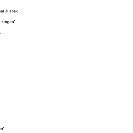
at ik zoek
 zingen’
s
en’