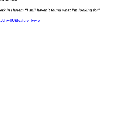
rk in Harlem “I still haven’t found what I’m looking for”
3dhF4fU&feature=fvwrel