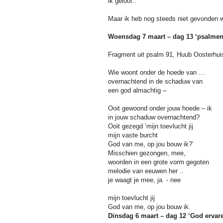
ik geloof..
Maar ik heb nog steeds niet gevonden w
Woensdag 7 maart – dag 13 ‘psalmen
Fragment uit psalm 91, Huub Oosterhui
Wie woont onder de hoede van …
overnachtend in de schaduw van
een god almachtig –
Ooit gewoond onder jouw hoede – ik
in jouw schaduw overnachtend?
Ooit gezegd ‘mijn toevlucht jij
mijn vaste burcht
God van me, op jou bouw ik?’
Misschien gezongen, mee,
woorden in een grote vorm gegoten
melodie van eeuwen her ..
je waagt je mee, ja
- nee
mijn toevlucht jij
God van me, op jou bouw ik.
Dinsdag 6 maart – dag 12 ‘God ervar