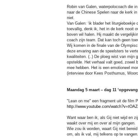
Robin van Galen, waterpolocoach die in
naar de Chinese Spelen naar de kerk i
niet.
Van Galen: ‘ik blader het liturgieboekje 
toevallig, denk ik, het in de kerk nooit
boven wil halen. Hij maakt de vergelijk
coach zijn team. Dat kan toch geen toev
Wij komen in de finale
van de Olympisc
deze ervaring aan de speelsters te vertel
kwaliteiten. (..) De ploeg wist van mijn
opstelde. Het verhaal valt goed, zowel b
mee hebben. Het is een emotioneel mome
(interview door Kees Posthumus, Woord 
Maandag 5 maart – dag 11 ‘opgevang
"Lean on me" een fragment uit de film
http://www.youtube.com/watch?v=tOA
Want waar ben ik, als Gij niet wijd en zi
waakt over mij en over al mijn gangen.
Wie zou ik worden, waart Gij niet bereid
om, als ik val, mij telkens op te vangen