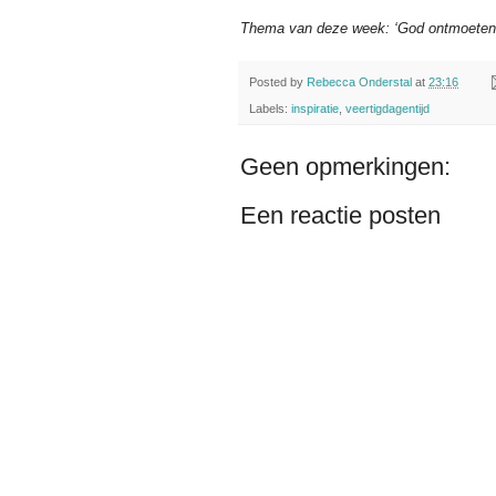
Thema
van deze w
eek: ‘God ontmoeten
Posted by
Rebecca Onderstal
at
23:16
Labels:
inspiratie
,
veertigdagentijd
Geen opmerkingen:
Een reactie posten