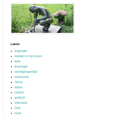
Labels
inspiratie
midden in het leven
kerk
theologie
veertigdagentijd
missionair
Jezus
bijbel
cothen
gedicht
interview
God
rouw