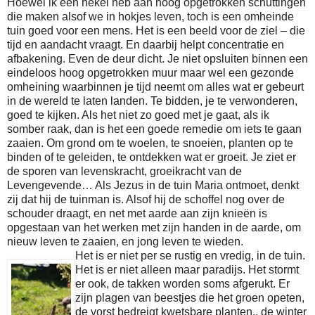
Hoewel ik een hekel heb aan hoog opgetrokken schuttingen
die maken alsof we in hokjes leven, toch is een omheinde
tuin goed voor een mens. Het is een beeld voor de ziel – die
tijd en aandacht vraagt. En daarbij helpt concentratie en
afbakening. Even de deur dicht. Je niet opsluiten binnen een
eindeloos hoog opgetrokken muur maar wel een gezonde
omheining waarbinnen je tijd neemt om alles wat er gebeurt
in de wereld te laten landen. Te bidden, je te verwonderen,
goed te kijken. Als het niet zo goed met je gaat, als ik
somber raak, dan is het een goede remedie om iets te gaan
zaaien. Om grond om te woelen, te snoeien, planten op te
binden of te geleiden, te ontdekken wat er groeit. Je ziet er
de sporen van levenskracht, groeikracht van de
Levengevende… Als Jezus in de tuin Maria ontmoet, denkt
zij dat hij de tuinman is. Alsof hij de schoffel nog over de
schouder draagt, en net met aarde aan zijn knieën is
opgestaan van het werken met zijn handen in de aarde, om
nieuw leven te zaaien, en jong leven te wieden.
Het is er niet per se rustig en vredig, in de tuin.
Het is er niet alleen maar paradijs. Het stormt
er ook, de takken worden soms afgerukt. Er
zijn plagen van beestjes die het groen opeten,
de vorst bedreigt kwetsbare planten.. de winter