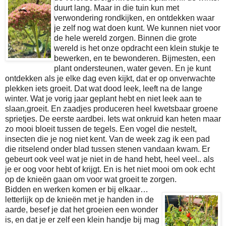
duurt lang. Maar in die tuin kun met
verwondering rondkijken, en ontdekken waar
je zelf nog wat doen kunt. We kunnen niet voor
de hele wereld zorgen. Binnen die grote
wereld is het onze opdracht een klein stukje te
bewerken, en te bewonderen. Bijmesten, een
plant ondersteunen, water geven. En je kunt
ontdekken als je elke dag even kijkt, dat er op onverwachte
plekken iets groeit. Dat wat dood leek, leeft na de lange
winter. Wat je vorig jaar geplant hebt en niet leek aan te
slaan,groeit. En zaadjes produceren heel kwetsbaar groene
sprietjes. De eerste aardbei. Iets wat onkruid kan heten maar
zo mooi bloeit tussen de tegels. Een vogel die nestelt,
insecten die je nog niet kent. Van de week zag ik een pad
die ritselend onder blad tussen stenen vandaan kwam. Er
gebeurt ook veel wat je niet in de hand hebt, heel veel.. als
je er oog voor hebt of krijgt. En is het niet mooi om ook echt
op de knieën gaan om voor wat groeit te zorgen.
Bidden en werken komen er bij elkaar…
letterlijk op de knieën met je handen in de
aarde, besef je dat het groeien een wonder
is, en dat je er zelf een klein handje bij mag