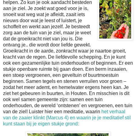
helpen. Zo kun je ook aandacht besteden
aan je ziel. Je zoekt wat goed voor je is,
snoeit wat weg wat je afleidt, zaait iets
nieuws door wat je leest of luistert, je
schoffelt en werkt aan jezelf. Je besteedt
zorg aan de tuin van je ziel, maar je weet
dat de groeikracht niet van jou is. Die
ontvang je.. die wordt door liefde gewekt.
Groeikracht in de aarde, zonkracht waar je naartoe groeit,
kracht van de regen. De liefdevolle schepping. En je kunt
ook een gezamenlijke tuin onderhouden of beginnen. Er een
stukje openbare ruimte bij gaan doen. Een berm inzaaien,
een stoep vergroenen, een geveltuin of buurtmoestuin
beginnen. Samen tegels en stenen verruilen voor groen –
zodat het meer ademt, en hemelwater ergens heen kan. Je
ziet het gebeuren in buurten, in Houten. En misschien is dit
ook wel samen gemeente zijn: samen een tuin
onderhouden, de wereld ‘ontstenen’ en vergroenen, een tuin
van de ziel! Luister hier een meditatie, waarin
het verhaal
van de zaaier klinkt (Marcus 4) en waarin je je meditatief stil
kunt staan bij je eigen stukje grond: