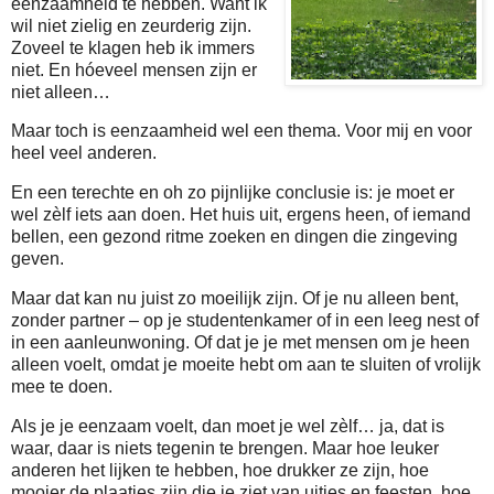
eenzaamheid te hebben. Want ik
wil niet zielig en zeurderig zijn.
Zoveel te klagen heb ik immers
niet. En hóeveel mensen zijn er
niet alleen…
Maar toch is eenzaamheid wel een thema. Voor mij en voor
heel veel anderen.
En een terechte en oh zo pijnlijke conclusie is: je moet er
wel zèlf iets aan doen. Het huis uit, ergens heen, of iemand
bellen, een gezond ritme zoeken en dingen die zingeving
geven.
Maar dat kan nu juist zo moeilijk zijn. Of je nu alleen bent,
zonder partner – op je studentenkamer of in een leeg nest of
in een aanleunwoning. Of dat je je met mensen om je heen
alleen voelt, omdat je moeite hebt om aan te sluiten of vrolijk
mee te doen.
Als je je eenzaam voelt, dan moet je wel zèlf… ja, dat is
waar, daar is niets tegenin te brengen. Maar hoe leuker
anderen het lijken te hebben, hoe drukker ze zijn, hoe
mooier de plaatjes zijn die je ziet van uitjes en feesten, hoe