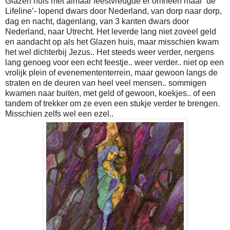
Glazen huis met almaar feestvreugde er omheen maar ‘de
Lifeline’- lopend dwars door Nederland, van dorp naar dorp,
dag en nacht, dagenlang, van 3 kanten dwars door
Nederland, naar Utrecht. Het leverde lang niet zoveel geld
en aandacht op als het Glazen huis, maar misschien kwam
het wel dichterbij Jezus.. Het steeds weer verder, nergens
lang genoeg voor een echt feestje.. weer verder.. niet op een
vrolijk plein of evenemententerrein, maar gewoon langs de
straten en de deuren van heel veel mensen.. sommigen
kwamen naar buiten, met geld of gewoon, koekjes.. of een
tandem of trekker om ze even een stukje verder te brengen.
Misschien zelfs wel een ezel..