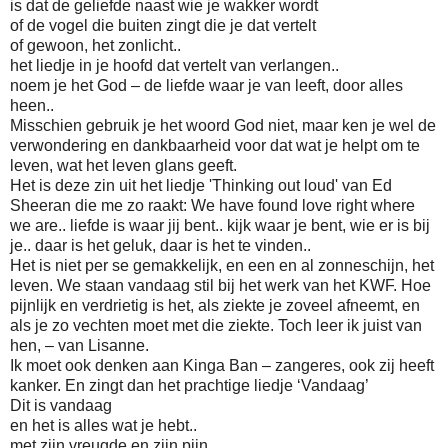
is dat de geliefde naast wie je wakker wordt
of de vogel die buiten zingt die je dat vertelt
of gewoon, het zonlicht..
het liedje in je hoofd dat vertelt van verlangen..
noem je het God – de liefde waar je van leeft, door alles
heen..
Misschien gebruik je het woord God niet, maar ken je wel de
verwondering en dankbaarheid voor dat wat je helpt om te
leven, wat het leven glans geeft.
Het is deze zin uit het liedje 'Thinking out loud' van Ed
Sheeran die me zo raakt: We have found love right where
we are.. liefde is waar jij bent.. kijk waar je bent, wie er is bij
je.. daar is het geluk, daar is het te vinden..
Het is niet per se gemakkelijk, en een en al zonneschijn, het
leven. We staan vandaag stil bij het werk van het KWF. Hoe
pijnlijk en verdrietig is het, als ziekte je zoveel afneemt, en
als je zo vechten moet met die ziekte. Toch leer ik juist van
hen, – van Lisanne.
Ik moet ook denken aan Kinga Ban – zangeres, ook zij heeft
kanker. En zingt dan het prachtige liedje ‘Vandaag’
Dit is vandaag
en het is alles wat je hebt..
met zijn vreugde en zijn pijn