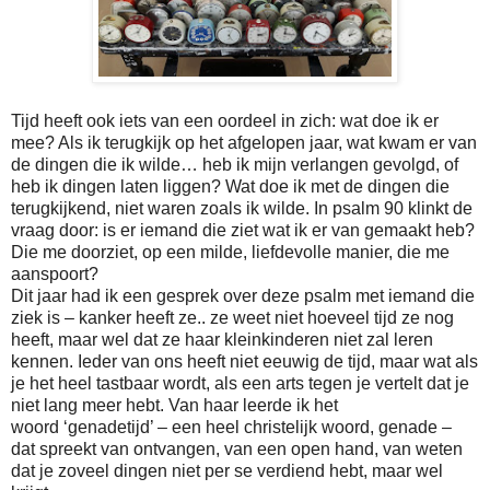
Tijd heeft ook iets van een oordeel in zich: wat doe ik er
mee? Als ik terugkijk op het afgelopen jaar, wat kwam er van
de dingen die ik wilde… heb ik mijn verlangen gevolgd, of
heb ik dingen laten liggen? Wat doe ik met de dingen die
terugkijkend, niet waren zoals ik wilde. In psalm 90 klinkt de
vraag door: is er iemand die ziet wat ik er van gemaakt heb?
Die me doorziet, op een milde, liefdevolle manier, die me
aanspoort?
Dit jaar had ik een gesprek over deze psalm met iemand die
ziek is – kanker heeft ze.. ze weet niet hoeveel tijd ze nog
heeft, maar wel dat ze haar kleinkinderen niet zal leren
kennen. Ieder van ons heeft niet eeuwig de tijd, maar wat als
je het heel tastbaar wordt, als een arts tegen je vertelt dat je
niet lang meer hebt.
Van haar leerde ik het
woord
‘genadetijd’ – een heel christelijk woord, genade –
dat spreekt van ontvangen, van een open hand, van weten
dat je zoveel dingen niet per se verdiend hebt, maar wel