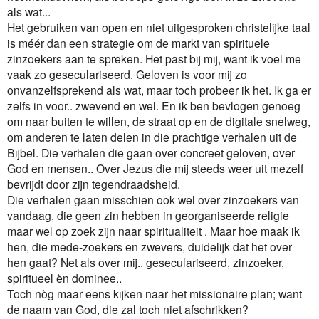
als wat...
Het gebruiken van open en niet uitgesproken christelijke taal
is méér dan een strategie om de markt van spirituele
zinzoekers aan te spreken. Het past bij mij, want ik voel me
vaak zo geseculariseerd. Geloven is voor mij zo
onvanzelfsprekend als wat, maar toch probeer ik het. Ik ga er
zelfs in voor.. zwevend en wel. En ik ben bevlogen genoeg
om naar buiten te willen, de straat op en de digitale snelweg,
om anderen te laten delen in die prachtige verhalen uit de
Bijbel. Die verhalen die gaan over concreet geloven, over
God en mensen.. Over Jezus die mij steeds weer uit mezelf
bevrijdt door zijn tegendraadsheid.
Die verhalen gaan misschien ook wel over zinzoekers van
vandaag, die geen zin hebben in georganiseerde religie
maar wel op zoek zijn naar spiritualiteit . Maar hoe maak ik
hen, die mede-zoekers en zwevers, duidelijk dat het over
hen gaat? Net als over mij.. geseculariseerd, zinzoeker,
spiritueel èn dominee..
Toch nòg maar eens kijken naar het missionaire plan; want
de naam van God, die zal toch niet afschrikken?