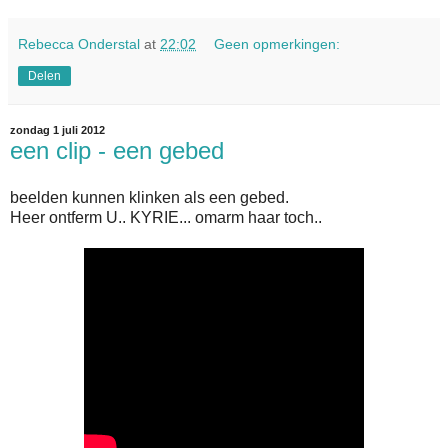
Rebecca Onderstal
at
22:02
Geen opmerkingen:
Delen
zondag 1 juli 2012
een clip - een gebed
beelden kunnen klinken als een gebed.
Heer ontferm U.. KYRIE... omarm haar toch..