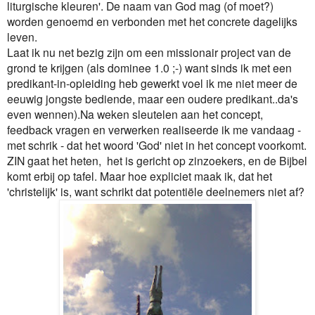
liturgische kleuren'. De naam van God mag (of moet?)
worden genoemd en verbonden met het concrete dagelijks
leven.
Laat ik nu net bezig zijn om een missionair project van de
grond te krijgen (als dominee 1.0 ;-) want sinds ik met een
predikant-in-opleiding heb gewerkt voel ik me niet meer de
eeuwig jongste bediende, maar een oudere predikant..da's
even wennen).
Na weken sleutelen aan het concept,
feedback vragen en verwerken realiseerde ik me vandaag -
met schrik - dat het woord 'God' niet in het concept voorkomt.
ZIN gaat het heten, het is gericht op zinzoekers, en de Bijbel
komt erbij op tafel. Maar hoe expliciet maak ik, dat het
'christelijk' is, want schrikt dat potentiële deelnemers niet af?