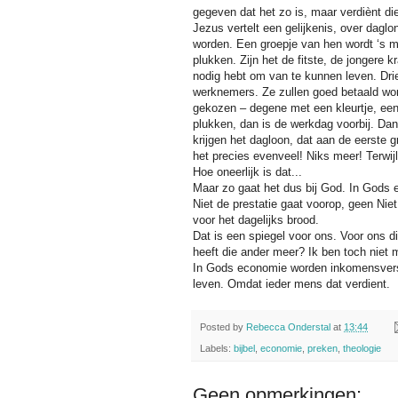
gegeven dat het zo is, maar verdiènt di
Jezus vertelt een gelijkenis, over dagl
worden. Een groepje van hen wordt ‘s m
plukken. Zijn het de fitste, de jongere
nodig hebt om van te kunnen leven. Drie 
werknemers. Ze zullen goed betaald word
gekozen – degene met een kleurtje, een
plukken, dan is de werkdag voorbij. Dan
krijgen het dagloon, dat aan de eerste 
het precies evenveel! Niks meer! Terwi
Hoe oneerlijk is dat...
Maar zo gaat het dus bij God. In Gods e
Niet de prestatie gaat voorop, geen Niet
voor het dagelijks brood.
Dat is een spiegel voor ons. Voor ons d
heeft die ander meer? Ik ben toch niet
In Gods economie worden inkomensversc
leven. Omdat ieder mens dat verdient.
Posted by
Rebecca Onderstal
at
13:44
Labels:
bijbel
,
economie
,
preken
,
theologie
Geen opmerkingen: