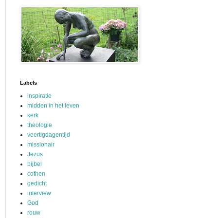
Labels
inspiratie
midden in het leven
kerk
theologie
veertigdagentijd
missionair
Jezus
bijbel
cothen
gedicht
interview
God
rouw