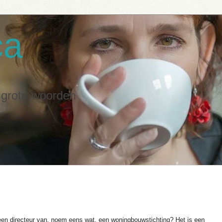
ca
n grote woorden
en directeur van, noem eens wat, een woningbouwstichting? Het is een