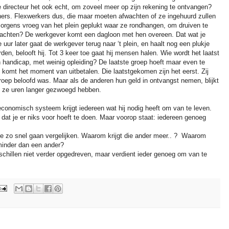
e directeur het ook echt, om zoveel meer op zijn rekening te ontvangen?
oners. Flexwerkers dus, die maar moeten afwachten of ze ingehuurd zullen
orgens vroeg van het plein geplukt waar ze rondhangen, om druiven te
 krachten? De werkgever komt een dagloon met hen overeen. Dat wat je
uur later gaat de werkgever terug naar ‘t plein, en haalt nog een plukje
en, belooft hij. Tot 3 keer toe gaat hij mensen halen. Wie wordt het laatst
 handicap, met weinig opleiding? De laatste groep hoeft maar even te
 komt het moment van uitbetalen. Die laatstgekomen zijn het eerst. Zij
groep beloofd was. Maar als de anderen hun geld in ontvangst nemen, blijkt
jl ze uren langer gezwoegd hebben.
conomisch systeem krijgt iedereen wat hij nodig heeft om van te leven.
 dat je er niks voor hoeft te doen. Maar voorop staat: iedereen genoeg
ie zo snel gaan vergelijken. Waarom krijgt die ander meer.. ?
Waarom
 minder dan een ander?
hillen niet verder opgedreven, maar verdient ieder genoeg om van te