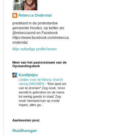
Rebecca Onderstal
predikant in de protestantse
gemeente Houten, op twitter als
@rebeccaond en Facebook
https://www.facebook.com/rebecca.
onderstal
Mijn volledige profiel tonen
Meer van het pastoresteam van de
Opstandingskerk
Kantlijntjes
Liedjes voor de Messy church
viering DROMEN
-
*Een land om
van te dromen* Zeg nooit, ‘onze
wereld is gebroken en de mens
tot weinig goeds in staat’ Zeg
nooit ‘niemand kan op vrede
hopen, alles ga...
Aanbevolen post
Huidhonger