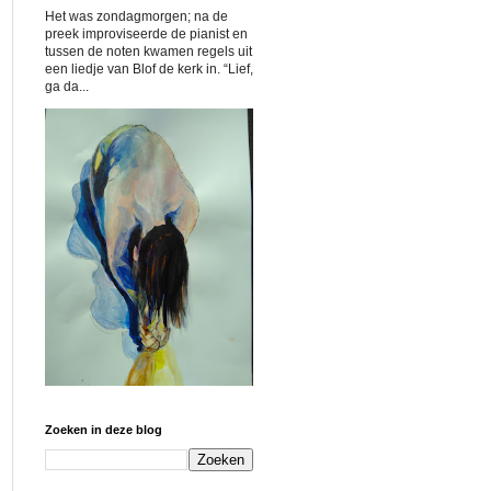
Het was zondagmorgen; na de
preek improviseerde de pianist en
tussen de noten kwamen regels uit
een liedje van Blof de kerk in. “Lief,
ga da...
Zoeken in deze blog