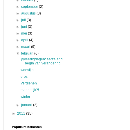
►
oktober
(1)
►
september
(2)
►
augustus
(3)
►
juli
(3)
►
juni
(3)
►
mei
(3)
►
april
(4)
►
maart
(9)
▼
februari
(6)
@veertigdagen: aarzelend
begin van verandering
woestijn
eros
Verdienen
mannelijk?!
winter
►
januari
(3)
►
2011
(35)
Populaire berichten